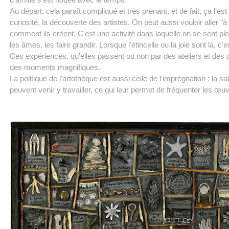
d'amitié s'est nouée avec le temps.
Au départ, cela paraît compliqué et très prenant, et de fait, ça l'e
curiosité, la découverte des artistes. On peut aussi vouloir aller "
comment ils créent. C'est une activité dans laquelle on se sent pl
les âmes, les faire grandir. Lorsque l'étincelle ou la joie sont là, c'e
Ces expériences, qu'elles passent ou non par des ateliers et des 
des moments magnifiques.
La politique de l'artothèque est aussi celle de l'imprégnation : la s
peuvent venir y travailler, ce qui leur permet de fréquenter les œu